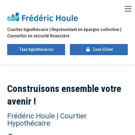
Accueil
Votre conseiller
Courtier hypothécaire | Représentant en épargne collective |
Conseiller en sécurité financière
Courtage hypothécaire
Taux hypothécaires
Zone Client
Vos investissements
Investissement socialement responsable
Construisons ensemble votre
avenir !
Sécurité financière
Frédéric Houle | Courtier
Contact
Hypothécaire