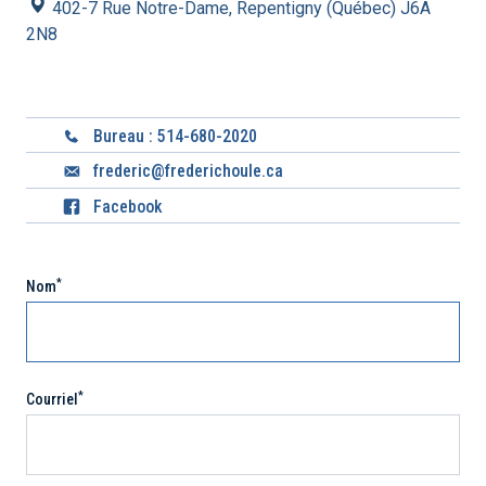
Calculateurs financiers
402-7 Rue Notre-Dame, Repentigny (Québec) J6A
2N8
Plaintes et différends
Zone Client
Bureau : 514-680-2020
frederic@frederichoule.ca
Facebook
*
Nom
*
Courriel